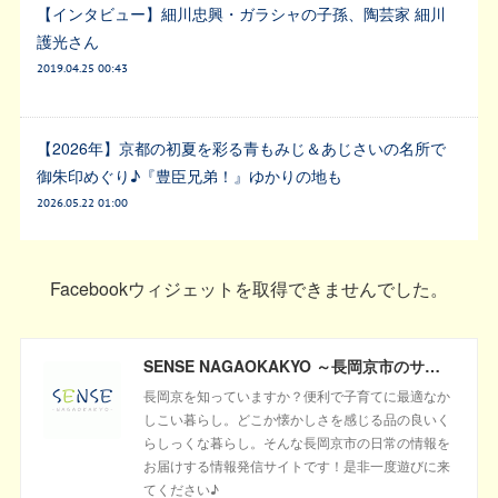
【インタビュー】細川忠興・ガラシャの子孫、陶芸家 細川
護光さん
2019.04.25 00:43
【2026年】京都の初夏を彩る青もみじ＆あじさいの名所で
御朱印めぐり♪『豊臣兄弟！』ゆかりの地も
2026.05.22 01:00
Facebookウィジェットを取得できませんでした。
SENSE NAGAOKAKYO ～長岡京市のサブサイト～
長岡京を知っていますか？便利で子育てに最適なか
しこい暮らし。どこか懐かしさを感じる品の良いく
らしっくな暮らし。そんな長岡京市の日常の情報を
お届けする情報発信サイトです！是非一度遊びに来
てください♪