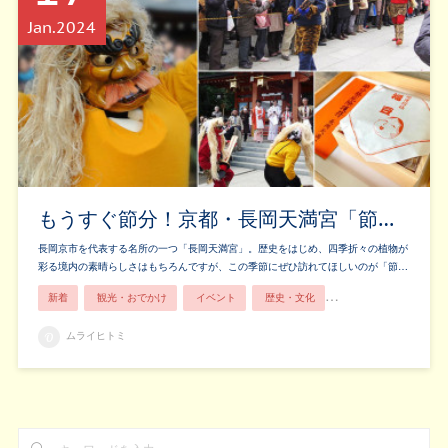
Jan
2024
もうすぐ節分！京都・長岡天満宮「節…
長岡京市を代表する名所の一つ「長岡天満宮」。歴史をはじめ、四季折々の植物が
彩る境内の素晴らしさはもちろんですが、この季節にぜひ訪れてほしいのが「節…
新着
観光・おでかけ
イベント
歴史・文化
親子で楽しむ
ムライヒトミ