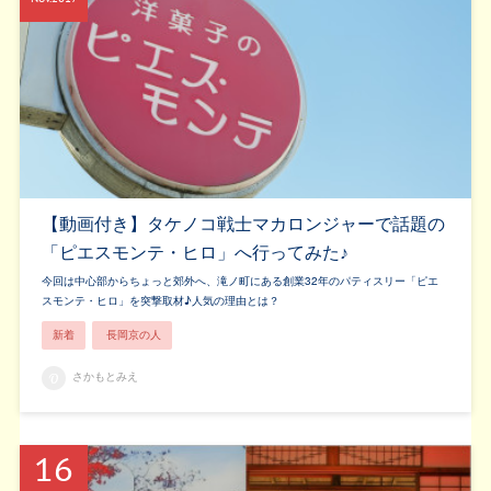
【動画付き】タケノコ戦士マカロンジャーで話題の
「ピエスモンテ・ヒロ」へ行ってみた♪
今回は中心部からちょっと郊外へ、滝ノ町にある創業32年のパティスリー「ピエ
スモンテ・ヒロ」を突撃取材♪人気の理由とは？
新着
長岡京の人
さかもとみえ
16