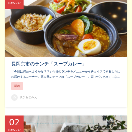
Nov
2017
長岡京市のランチ「スープカレー」
「今日は何たべようかな？？」今日のランチをメニューからチョイスできるように
お届けするコーナー。第１回のテーマは「スープカレー」。家でパッと出てこな…
新着
さかもとみえ
02
Nov
2017