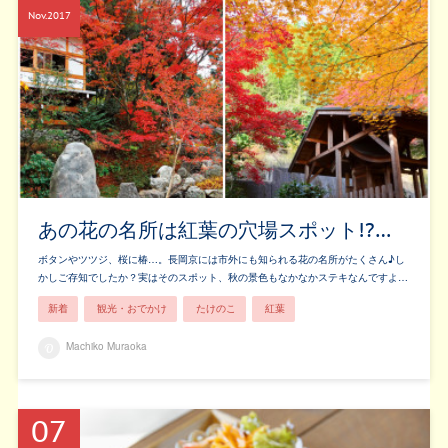
Nov
2017
あの花の名所は紅葉の穴場スポット!?…
ボタンやツツジ、桜に椿…。長岡京には市外にも知られる花の名所がたくさん♪し
かしご存知でしたか？実はそのスポット、秋の景色もなかなかステキなんですよ…
新着
観光・おでかけ
たけのこ
紅葉
Machiko Muraoka
07