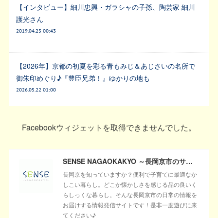
【インタビュー】細川忠興・ガラシャの子孫、陶芸家 細川
護光さん
2019.04.25 00:43
【2026年】京都の初夏を彩る青もみじ＆あじさいの名所で
御朱印めぐり♪『豊臣兄弟！』ゆかりの地も
2026.05.22 01:00
Facebookウィジェットを取得できませんでした。
SENSE NAGAOKAKYO ～長岡京市のサブサイト～
長岡京を知っていますか？便利で子育てに最適なか
しこい暮らし。どこか懐かしさを感じる品の良いく
らしっくな暮らし。そんな長岡京市の日常の情報を
お届けする情報発信サイトです！是非一度遊びに来
てください♪