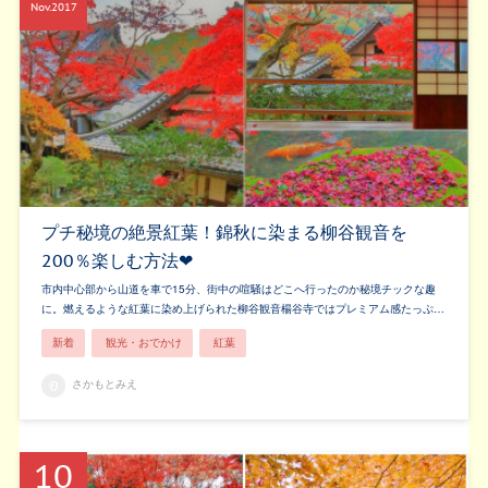
Nov
2017
プチ秘境の絶景紅葉！錦秋に染まる柳谷観音を
200％楽しむ方法❤
市内中心部から山道を車で15分、街中の喧騒はどこへ行ったのか秘境チックな趣
に。燃えるような紅葉に染め上げられた柳谷観音楊谷寺ではプレミアム感たっぷ…
新着
観光・おでかけ
紅葉
さかもとみえ
10