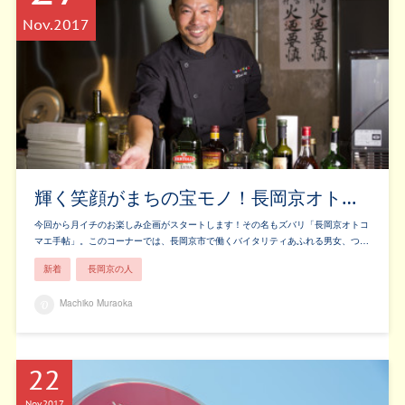
Nov
2017
輝く笑顔がまちの宝モノ！長岡京オト…
今回から月イチのお楽しみ企画がスタートします！その名もズバリ「長岡京オトコ
マエ手帖」。このコーナーでは、長岡京市で働くバイタリティあふれる男女、つ…
新着
長岡京の人
Machiko Muraoka
22
Nov
2017