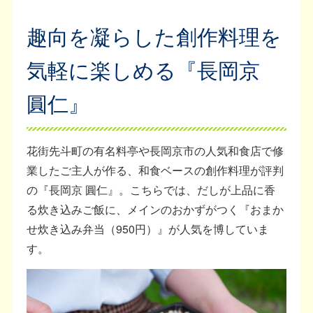
趣向を凝らした創作料理を
気軽に楽しめる『長岡京
圓仁』
花街先斗町の有名料亭や長岡京市の人気和食店で修
業したご主人が作る、和食ベースの創作料理が評判
の『長岡京 圓仁』。こちらでは、だしが上品に香
る炊き込みご飯に、メインのおかずがつく『おまか
せ炊き込み弁当（950円）』が人気を博していま
す。