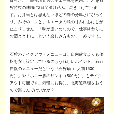
育った、十勝牧場直送のホエー豚を使用。これを石
狩特製の味噌に2日間漬け込み、焼き上げていま
す。お弁当とは思えないほどの肉の分厚さにびっく
り。みそのコクと、ホエー豚の脂の甘みにおはしが
止まりません…！味が濃いめなので、仕事終わりに
お酒とともに…という楽しみ方もおすすめですよ。
石狩のテイクアウトメニューは、店内飲食よりも価
格を安く設定しているのもうれしいポイント。石狩
自慢のメニューだという『石狩鍋（1人前1500
円）』や『ホエー豚のザンギ（500円）』もテイク
アウト可能です。気軽にお得に、北海道料理をおう
ちで楽しんではいかが？