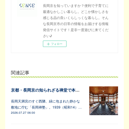
長岡京を知っていますか？便利で子育てに
最適なかしこい暮らし。どこか懐かしさを
感じる品の良いくらしっくな暮らし。そん
な長岡京市の日常の情報をお届けする情報
発信サイトです！是非一度遊びに来てくだ
さい♪
フォロー
関連記事
京都・長岡京の知られざる禅堂で本格的な坐禅体験
長岡天満宮のすぐ西隣、緑に包まれた静かな
敷地に佇む「長岡禅塾」。1939（昭和14）…
2026.07.27 06:00