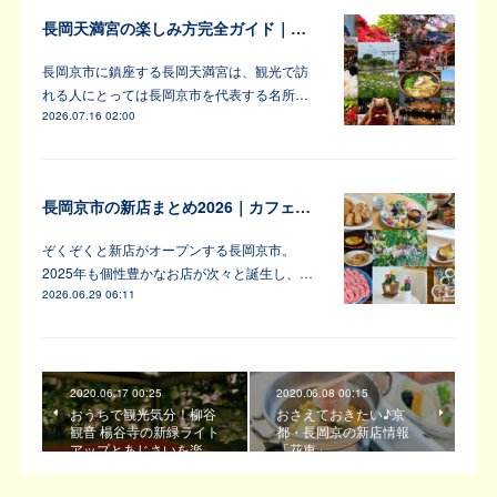
長岡天満宮の楽しみ方完全ガイド｜アンバサダーが教えます！
長岡京市に鎮座する長岡天満宮は、観光で訪
れる人にとっては長岡京市を代表する名所…
2026.07.16 02:00
長岡京市の新店まとめ2026｜カフェ・居酒屋・韓国料理など注目6軒
ぞくぞくと新店がオープンする長岡京市。
2025年も個性豊かなお店が次々と誕生し、…
2026.06.29 06:11
2020.06.17 00:25
2020.06.08 00:15
おうちで観光気分！柳谷
おさえておきたい♪京
観音 楊谷寺の新緑ライト
都・長岡京の新店情報
アップとあじさいを楽…
「花車」