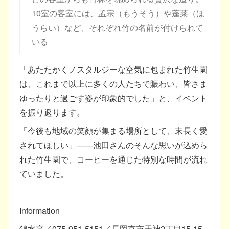
10室の客室には、孟宗（もうそう）や蓬莱（ほ
うらい）など、それぞれ竹の名前が付けられて
いる
「あたたかくノスタルジーな空気に包まれた竹生園
は、これまで以上に多くの人たちで賑わい、皆さま
ゆったりと過ごす姿が印象的でした」と、イベント
を振り返ります。
「今後も地域の笑顔が集まる場所として、末長く愛
されてほしい」——池田さんのそんな思いが込めら
れた竹生園で、コーヒーを通じた特別な時間が流れ
ていました。
Information
錦水亭／075-951-5151／長岡京市天神2丁目15-15