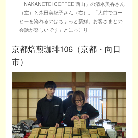
「NAKANOTEI COFFEE 西山」の清水美香さん
（左）と森田美紀子さん（右）。「人前でコー
ヒーを淹れるのはちょっと新鮮。お客さまとの
会話が楽しいです」とにっこり
京都焙煎珈琲106（京都・向日
市）