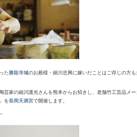
った
勝龍寺城
のお殿様・細川忠興に嫁いだことはご存じの方も
陶芸家の細川護光さんを熊本からお招きし、老舗竹工芸品メー
」を
長岡天満宮
で開催します。
。