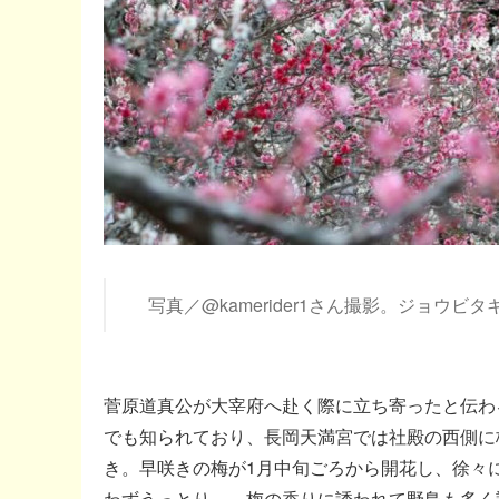
写真／@kamerider1さん撮影。ジョウビ
菅原道真公が大宰府へ赴く際に立ち寄ったと伝わ
でも知られており、長岡天満宮では社殿の西側に梅
き。早咲きの梅が1月中旬ごろから開花し、徐々
わずうっとり…。梅の香りに誘われて野鳥も多く