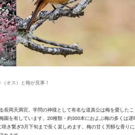
タキ（オス）と梅が見事！
る長岡天満宮。学問の神様として有名な道真公は梅を愛したこ
園を有しています。20種類・約300本におよぶ梅の多くは遅
に咲き繋ぎ3月下旬まで長く楽しめます。梅の甘く芳醇な香りに
訪れます。