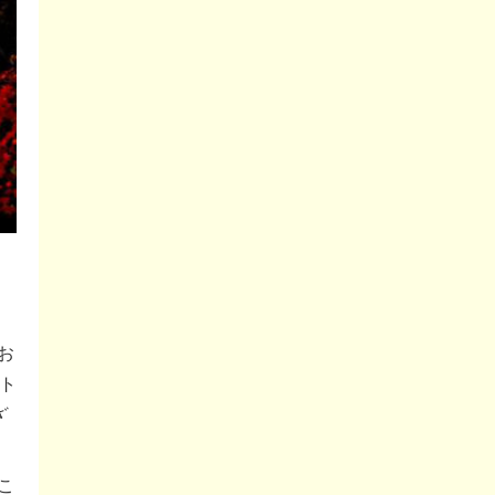
お
ト
ざ
こ