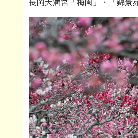
長岡天満宮「梅園」・「錦景