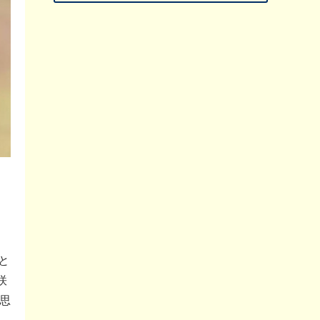
と
咲
思