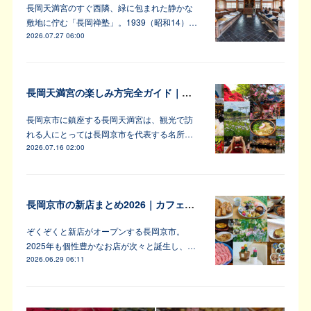
長岡天満宮のすぐ西隣、緑に包まれた静かな
敷地に佇む「長岡禅塾」。1939（昭和14）…
2026.07.27 06:00
長岡天満宮の楽しみ方完全ガイド｜アンバサダーが教えます！
長岡京市に鎮座する長岡天満宮は、観光で訪
れる人にとっては長岡京市を代表する名所…
2026.07.16 02:00
長岡京市の新店まとめ2026｜カフェ・居酒屋・韓国料理など注目6軒
ぞくぞくと新店がオープンする長岡京市。
2025年も個性豊かなお店が次々と誕生し、…
2026.06.29 06:11