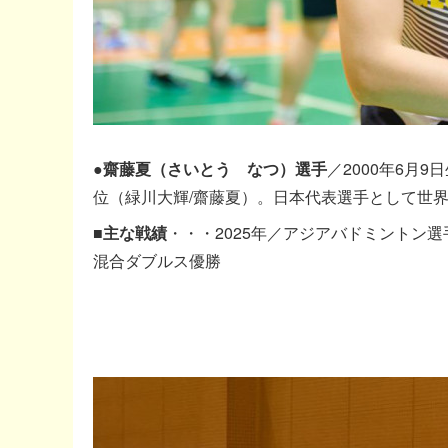
●齋藤夏（さいとう なつ）選手
／2000年6月
位（緑川大輝/齋藤夏）。日本代表選手として世
■主な戦績
・・・2025年／アジアバドミントン選
混合ダブルス優勝