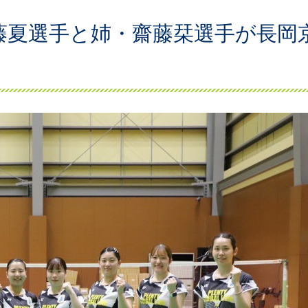
藤夏選手と姉・齋藤栞選手が長岡
！