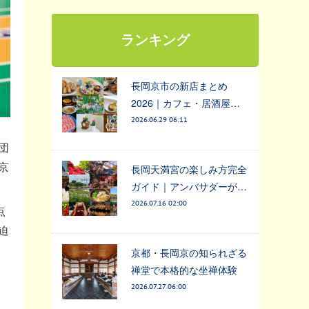
ランキング
長岡京市の新店まとめ
2026｜カフェ・居酒屋…
2026.06.29 06:11
団
京
長岡天満宮の楽しみ方完全
ガイド｜アンバサダーが…
2026.07.16 02:00
点
迫
京都・長岡京の知られざる
禅堂で本格的な坐禅体験
2026.07.27 06:00