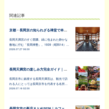
関連記事
京都・長岡京の知られざる禅堂で本格的な坐禅体験
長岡天満宮のすぐ西隣、緑に包まれた静かな
敷地に佇む「長岡禅塾」。1939（昭和14）…
2026.07.27 06:00
長岡天満宮の楽しみ方完全ガイド｜アンバサダーが教えます！
長岡京市に鎮座する長岡天満宮は、観光で訪
れる人にとっては長岡京市を代表する名所…
2026.07.16 02:00
長岡京市の新店まとめ2026｜カフェ・居酒屋・韓国料理など注目6軒