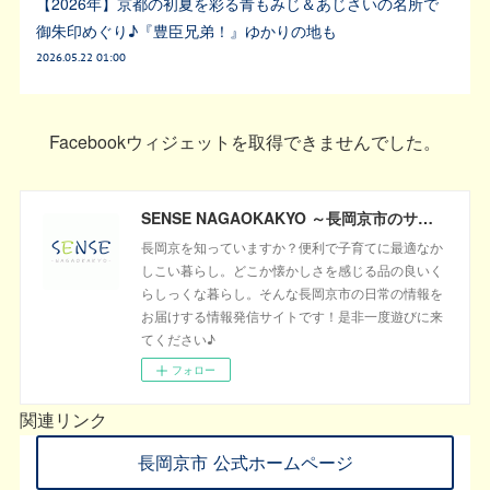
【2026年】京都の初夏を彩る青もみじ＆あじさいの名所で
御朱印めぐり♪『豊臣兄弟！』ゆかりの地も
2026.05.22 01:00
Facebookウィジェットを取得できませんでした。
SENSE NAGAOKAKYO ～長岡京市のサブサイト～
長岡京を知っていますか？便利で子育てに最適なか
しこい暮らし。どこか懐かしさを感じる品の良いく
らしっくな暮らし。そんな長岡京市の日常の情報を
お届けする情報発信サイトです！是非一度遊びに来
てください♪
フォロー
関連リンク
長岡京市 公式ホームページ