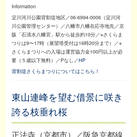
Information
淀川河川公園背割堤地区／06-6994-0006（淀川河
川公園管理センター）／八幡市八幡在応寺地先／京
阪「石清水八幡宮」駅から徒歩約10分／※さくらま
つりは9〜17時（展望塔受付は16時20分まで）／※
さくらまつりへの入場は運営協力金100円以上が必
要（５歳以下無料）／Pなし／
HP
背割堤さくらまつりについてはこちら！
東山連峰を望む借景に咲き
誇る枝垂れ桜
正法寺（京都市）／阪急京都線