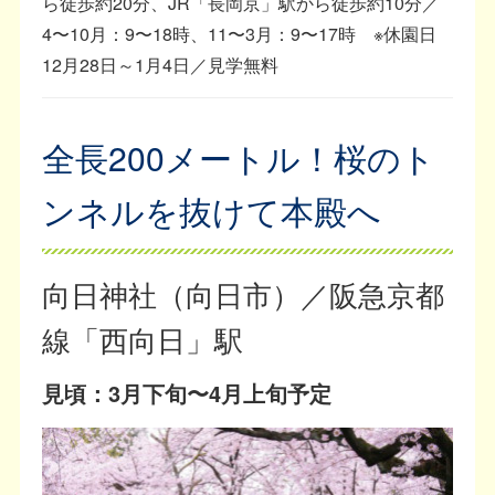
ら徒歩約20分、JR「長岡京」駅から徒歩約10分／
4〜10月：9〜18時、11〜3月：9〜17時 ※休園日
12月28日～1月4日／見学無料
全長200メートル！桜のト
ンネルを抜けて本殿へ
向日神社（向日市）／阪急京都
線「西向日」駅
見頃：3月下旬〜4月上旬予定