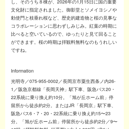
し、そのうち８棟が、2026年の1月15日に国の重要
文化財に指定されました。御影堂とソメイヨシノや
勅使門と枝垂れ桜など、歴史的建造物と桜の見事な
コラボレーションに思わずしみじみ。紅葉の時期に
比べると空いているので、ゆったりと見て回ること
ができます。桜の時期は拝観料無料なのもうれしい
ですね。
Information
光明寺／075-955-0002／長岡京市粟生西条ノ内26-
1／阪急京都線「長岡天神」駅下車、阪急バス20・
22系統に乗り換え約10分。「旭が丘ホーム前」停
留所から徒歩約2分。またはJR「長岡京」駅下車、
阪急バス6・7・20・22系統に乗り換え約15〜23
分。「旭が丘ホーム前」停留所から徒歩約2分／9〜