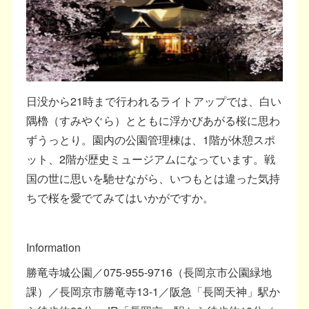
日没から21時まで行われるライトアップでは、白い
隅櫓（すみやぐら）とともに浮かびあがる桜に思わ
ずうっとり。園内の公園管理棟は、1階が休憩スポ
ット、2階が歴史ミュージアムになっています。戦
国の世に思いを馳せながら、いつもとは違った気持
ちで桜を愛でてみてはいかがですか。
Information
勝竜寺城公園／075-955-9716（長岡京市公園緑地
課）／長岡京市勝竜寺13-1／阪急「長岡天神」駅か