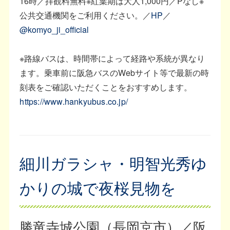
16時／拝観料無料※紅葉期は大人1,000円／Pなし※
公共交通機関をご利用ください。／
HP
／
@komyo_ji_official
※路線バスは、時間帯によって経路や系統が異なり
ます。乗車前に阪急バスのWebサイト等で最新の時
刻表をご確認いただくことをおすすめします。
https://www.hankyubus.co.jp/
細川ガラシャ・明智光秀ゆ
かりの城で夜桜見物を
勝竜寺城公園（長岡京市）／阪