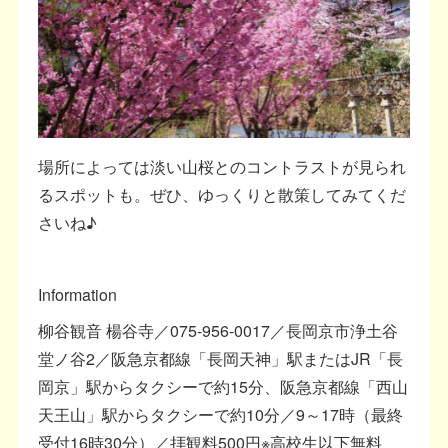
場所によっては淡い山桜とのコントラストが見られ
るスポットも。ぜひ、ゆっくりと散策してみてくだ
さいね♪
Information
柳谷観音 楊谷寺／075-956-0017／長岡京市浄土谷
堂ノ谷2／阪急京都線「長岡天神」駅またはJR「長
岡京」駅からタクシーで約15分、阪急京都線「西山
天王山」駅からタクシーで約10分／9～17時（最終
受付16時30分）／拝観料500円※高校生以下無料