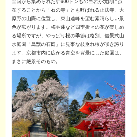
全国から集められた計600トンもの巨岩が境内に点
在することから「石の寺」とも呼ばれる正法寺。大
原野の山際に位置し、東山連峰を望む素晴らしい景
色が広がります。梅や蓮など四季折々の花が楽しめ
る場所ですが、やっぱり桜の季節は格別。借景式山
水庭園「鳥獣の石庭」に見事な枝垂れ桜が咲き誇り
ます。京都市内に広がる青空を背景にした庭園は、
まさに絶景そのもの。