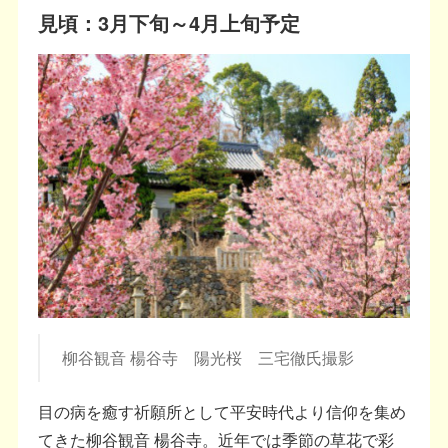
見頃：3月下旬～4月上旬予定
柳谷観音 楊谷寺 陽光桜 三宅徹氏撮影
目の病を癒す祈願所として平安時代より信仰を集め
てきた柳谷観音 楊谷寺。近年では季節の草花で彩