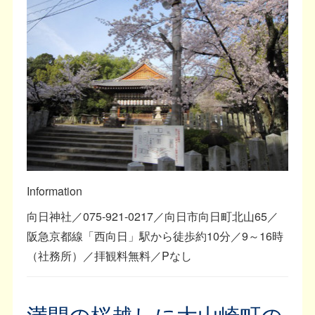
Information
向日神社／075-921-0217／向日市向日町北山65／
阪急京都線「西向日」駅から徒歩約10分／9～16時
（社務所）／拝観料無料／Pなし
満開の桜越しに大山崎町の