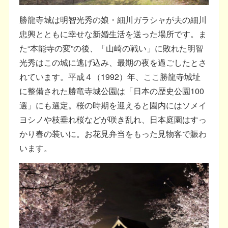
勝龍寺城は明智光秀の娘・細川ガラシャが夫の細川
忠興とともに幸せな新婚生活を送った場所です。ま
た“本能寺の変”の後、「山崎の戦い」に敗れた明智
光秀はこの城に逃げ込み、最期の夜を過ごしたとさ
れています。平成４（1992）年、ここ勝龍寺城址
に整備された勝竜寺城公園は「日本の歴史公園100
選」にも選定。桜の時期を迎えると園内にはソメイ
ヨシノや枝垂れ桜などが咲き乱れ、日本庭園はすっ
かり春の装いに。お花見弁当をもった見物客で賑わ
います。