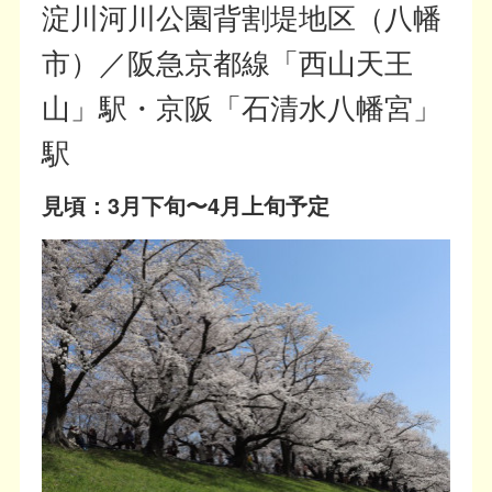
淀川河川公園背割堤地区（八幡
市）／阪急京都線「西山天王
山」駅・京阪「石清水八幡宮」
駅
見頃：3月下旬〜4月上旬予定