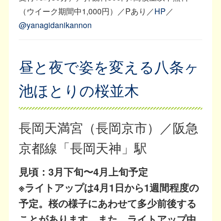
（ウイーク期間中1,000円）／Pあり／
HP
／
@yanagidanikannon
昼と夜で姿を変える八条ヶ
池ほとりの桜並木
長岡天満宮（長岡京市）／阪急
京都線「長岡天神」駅
見頃：3月下旬〜4月上旬予定
※ライトアップは4月1日から1週間程度の
予定。桜の様子にあわせて多少前後する
ことがあります。また、ライトアップ中