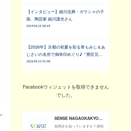
【インタビュー】細川忠興・ガラシャの子
孫、陶芸家 細川護光さん
2019.04.25 00:43
【2026年】京都の初夏を彩る青もみじ＆あ
じさいの名所で御朱印めぐり♪『豊臣兄…
2026.05.22 01:00
Facebookウィジェットを取得できません
でした。
ン
SENSE NAGAOKAKYO ～長岡京市のサブサイト～
長岡京を知っていますか？便利