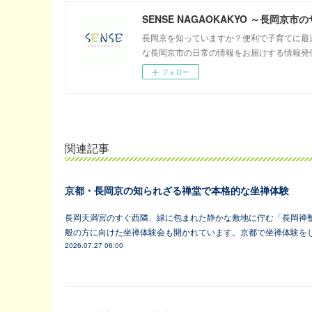
SENSE NAGAOKAKYO ～長岡京
長岡京を知っていますか？便利で子育てに最
な長岡京市の日常の情報をお届けする情報発
フォロー
関連記事
京都・長岡京の知られざる禅堂で本格的な坐禅体験
長岡天満宮のすぐ西隣、緑に包まれた静かな敷地に佇む「長岡禅塾
般の方に向けた坐禅体験会も開かれています。京都で坐禅体験を
2026.07.27 06:00