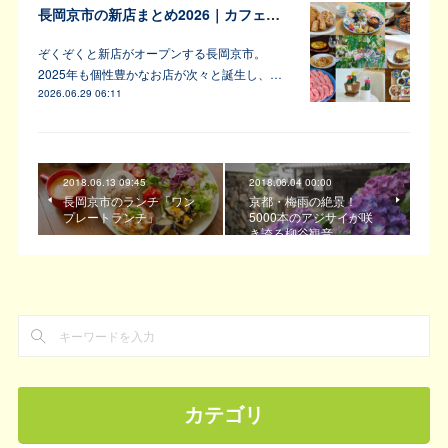
長岡京市の新店まとめ2026｜カフェ・居酒屋・韓国料理など注目6軒
ぞくぞくと新店がオープンする長岡京市。
2025年も個性豊かなお店が次々と誕生し、…
2026.06.29 06:11
2018.06.13 09:45
2018.06.04 00:00
長岡京市のランチ「ワン
京都・梅雨の絶景！
プレートランチ」
5000本のアジサイが咲
き誇る柳谷観音
カテゴリ