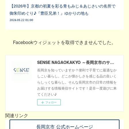
【2026年】京都の初夏を彩る青もみじ＆あじさいの名所で
御朱印めぐり♪『豊臣兄弟！』ゆかりの地も
2026.05.22 01:00
Facebookウィジェットを取得できませんでした。
SENSE NAGAOKAKYO ～長岡京市のサブサイト～
長岡京を知っていますか？便利で子育てに最適なか
しこい暮らし。どこか懐かしさを感じる品の良いく
らしっくな暮らし。そんな長岡京市の日常の情報を
お届けする情報発信サイトです！是非一度遊びに来
てください♪
フォロー
関連リンク
長岡京市 公式ホームページ