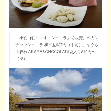
「小倉山荘リ・オ・ショコラ」で販売。ペカン
ナッツショコラ 和三盆627円（手前）、をぐら
山春秋 ARARE&CHOCOLAT6袋入り810円〜
（奥）