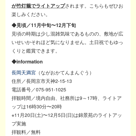
が竹灯籠でライトアップ
されます。こちらもぜひお
楽しみください。
◆見頃／11月中旬〜12月下旬
見頃の時期は少し混雑気味であるものの、敷地が広
いせいかそれほど気になりません。土日祝でもゆっ
くりと鑑賞できます。
◆information
長岡天満宮
（ながおかてんまんぐう）
住所／長岡京市天神2-15-13
電話番号／075-951-1025
拝観時間／境内自由、社務所は9～17時、ライトア
ップは16時30分〜20時
※11月20日(土)〜12月5日(日)は錦景苑のライトアッ
プ実施
拝観料／無料