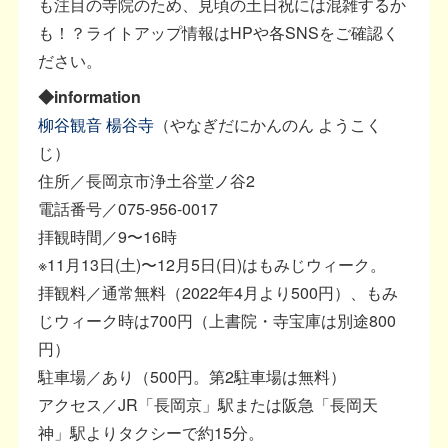
も注目の寺院のため、見頃の土日祝には混雑するか
も！？ライトアップ情報はHPや各SNSをご確認く
ださい。
◆information
柳谷観音 楊谷寺
（やなぎだにかんのん ようこく
じ）
住所／長岡京市浄土谷堂ノ谷2
電話番号／075-956-0017
拝観時間／9〜16時
※11月13日(土)〜12月5日(日)はもみじウィーク。
拝観料／通常無料（2022年4月より500円）、もみ
じウィーク時は700円（上書院・寺宝庫は別途800
円）
駐車場／あり（500円。第2駐車場は無料）
アクセス／JR「長岡京」駅または阪急「長岡天
神」駅よりタクシーで約15分。