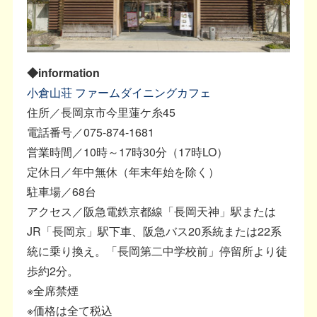
◆information
小倉山荘 ファームダイニングカフェ
住所／長岡京市今里蓮ケ糸45
電話番号／075-874-1681
営業時間／10時～17時30分（17時LO）
定休日／年中無休（年末年始を除く）
駐車場／68台
アクセス／阪急電鉄京都線「長岡天神」駅または
JR「長岡京」駅下車、阪急バス20系統または22系
統に乗り換え。「長岡第二中学校前」停留所より徒
歩約2分。
※全席禁煙
※価格は全て税込