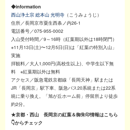
◆information
西山浄土宗 総本山 光明寺
（こうみょうじ）
住所／長岡京市粟生西条ノ内26-1
電話番号／075-955-0002
入山受付時間／9～16時（紅葉期以外は18時閉門）
※11月13日(土)〜12月5日(日)は「紅葉の特別入山」
実施
拝観料／大人1,000円(高校生以上)、中学生以下無
料 ※紅葉期以外は無料
アクセス／阪急電鉄京都線「長岡天神」駅または
JR「長岡京」駅下車、阪急バス20系統または22系
統に乗り換え。「旭が丘ホーム前」停留所より徒歩
約2分。
★京都・西山 長岡京の紅葉＆御朱印情報はこちら
👇からチェック