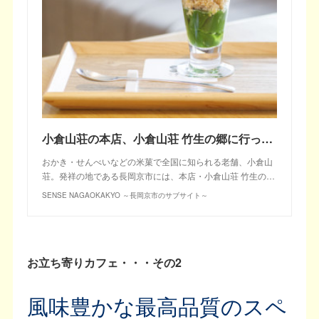
小倉山荘の本店、小倉山荘 竹生の郷に行ってみた！
おかき・せんべいなどの米菓で全国に知られる老舗、小倉山
荘。発祥の地である長岡京市には、本店・小倉山荘 竹生の…
SENSE NAGAOKAKYO ～長岡京市のサブサイト～
お立ち寄りカフェ・・・その2
風味豊かな最高品質のスペ