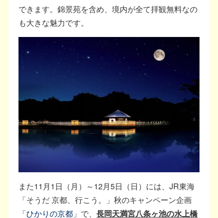
できます。錦景苑を含め、境内が全て拝観無料なの
も大きな魅力です。
また11月1日（月）～12月5日（日）には、JR東海
「そうだ 京都、行こう。」秋のキャンペーン企画
「
ひかりの京都
」で、
長岡天満宮八条ヶ池の水上橋