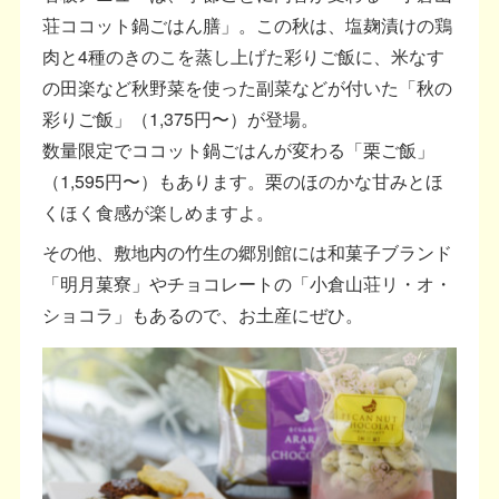
荘ココット鍋ごはん膳」。この秋は、塩麹漬けの鶏
肉と4種のきのこを蒸し上げた彩りご飯に、米なす
の田楽など秋野菜を使った副菜などが付いた「秋の
彩りご飯」（1,375円〜）が登場。
数量限定でココット鍋ごはんが変わる「栗ご飯」
（1,595円〜）もあります。栗のほのかな甘みとほ
くほく食感が楽しめますよ。
その他、敷地内の竹生の郷別館には和菓子ブランド
「明月菓寮」やチョコレートの「小倉山荘リ・オ・
ショコラ」もあるので、お土産にぜひ。