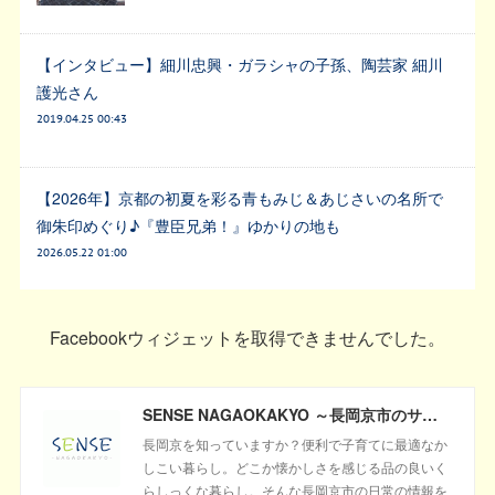
【インタビュー】細川忠興・ガラシャの子孫、陶芸家 細川
護光さん
2019.04.25 00:43
【2026年】京都の初夏を彩る青もみじ＆あじさいの名所で
御朱印めぐり♪『豊臣兄弟！』ゆかりの地も
2026.05.22 01:00
Facebookウィジェットを取得できませんでした。
SENSE NAGAOKAKYO ～長岡京市のサブサイト～
長岡京を知っていますか？便利で子育てに最適なか
しこい暮らし。どこか懐かしさを感じる品の良いく
らしっくな暮らし。そんな長岡京市の日常の情報を