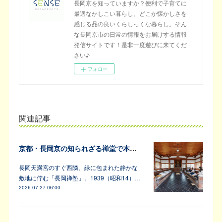
長岡京を知っていますか？便利で子育てに
最適なかしこい暮らし。どこか懐かしさを
感じる品の良いくらしっくな暮らし。そん
な長岡京市の日常の情報をお届けする情報
発信サイトです！是非一度遊びに来てくだ
さい♪
フォロー
関連記事
京都・長岡京の知られざる禅堂で本格的な坐禅体験
長岡天満宮のすぐ西隣、緑に包まれた静かな
敷地に佇む「長岡禅塾」。1939（昭和14）…
2026.07.27 06:00