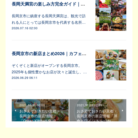
長岡天満宮の楽しみ方完全ガイド｜アンバサダーが教えます！
長岡京市に鎮座する長岡天満宮は、観光で訪
れる人にとっては長岡京市を代表する名所…
2026.07.16 02:00
長岡京市の新店まとめ2026｜カフェ・居酒屋・韓国料理など注目6軒
ぞくぞくと新店がオープンする長岡京市。
2025年も個性豊かなお店が次々と誕生し、…
2026.06.29 06:11
2021.10.30 00:00
2021.10.28 02:29
おさえておきたい京都・
おさえておきたい京都・
長岡京市の新店情報
長岡京市の新店情報「洋
「Green Kitchen SUB…
食とワイン おおつか」