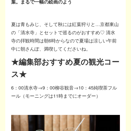
葉。まるで一幅の絵画のよう
夏は青もみじ、そして秋には紅葉狩りと…京都東山
の「清水寺」とセットで巡るのがおすすめ♡ 清水
寺の拝観時間は朝6時からなので夏場は涼しい午前
中に朝さんぽ、満喫してくださいね。
★編集部おすすめ夏の観光コー
ス★
6：00清水寺→9：00柳谷観音→10：45純喫茶フル
ール（モーニングは11時までにオーダー）