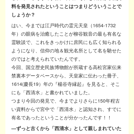
料を発見されたということはつまりどういうことで
しょうか？
はい、今までは江戸時代の霊元天皇（1654-1732
年）の眼病を治癒したことが柳谷観音の最も有名な
霊験談で、これをきっかけに庶民にも広く知られる
ようになり、信仰の地＆観光名所として名を馳せた
のではと考えられていたんです。
今回、国立歴史民族博物館が所蔵する高松宮家伝来
禁裏本データベースから、天皇家に伝わった冊子、
1614(慶⾧19）年の『楊谷寺縁起』を見ると、そこ
にも「西清水」と書かれていました。
つまり今回の発見で、今までよりさらに150年程古
い資料からで宮中で「西清水」と認知され、すでに
有名であったということが分かったんです！！
―ずっと古くから「西清水」として親しまれていた