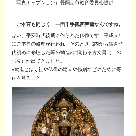
（写真キャプション）長岡京市教育委員会提供
―ご本尊も同じく十一面千手観音菩薩なんですね。
はい、平安時代後期に作られた仏像です。平成９年
にご本尊の修理が行われ、そのとき胎内から鎌倉時
代初めに修理した際の勧進※に関わる古文書（上の
写真）が出てきました。
※勧進とは寺社や仏像の建立や修繕などのために寄
付を募ること