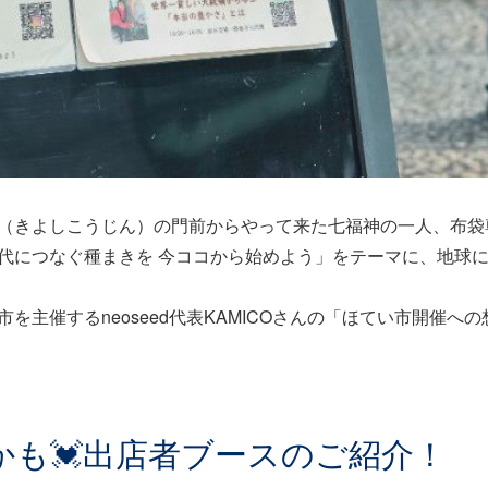
（きよしこうじん）の門前からやって来た七福神の一人、布袋
代につなぐ種まきを 今ココから始めよう」をテーマに、地球
主催するneoseed代表KAMICOさんの「ほてい市開催への
も💓出店者ブースのご紹介！