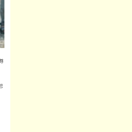
尊
に
想