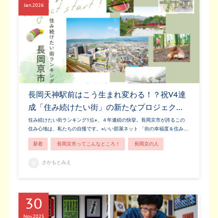
Jan
2026
長岡天神駅前はこう生まれ変わる！？祝V4達
成「住み続けたい街」の新たなプロジェク…
住み続けたい街ランキング1位※、４年連続の快挙。長岡京市が誇るこの
住み心地は、私たちの自慢です。※いい部屋ネット 「街の幸福度＆住み…
新着
長岡京市ってこんなところ！
長岡京の人
さかもとみえ
30
Nov
2025