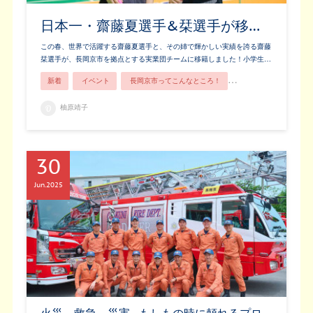
日本一・齋藤夏選手&栞選手が移…
この春、世界で活躍する齋藤夏選手と、その姉で輝かしい実績を誇る齋藤
栞選手が、長岡京市を拠点とする実業団チームに移籍しました！小学生…
新着
イベント
長岡京市ってこんなところ！
長岡京の人
柚原靖子
30
Jun
2025