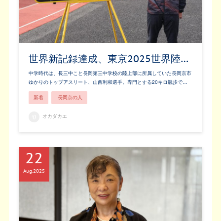
世界新記録達成、東京2025世界陸…
中学時代は、長三中こと長岡第三中学校の陸上部に所属していた長岡京市
ゆかりのトップアスリート、山西利和選手。専門とする20キロ競歩で…
新着
長岡京の人
オカダカエ
22
Aug
2025