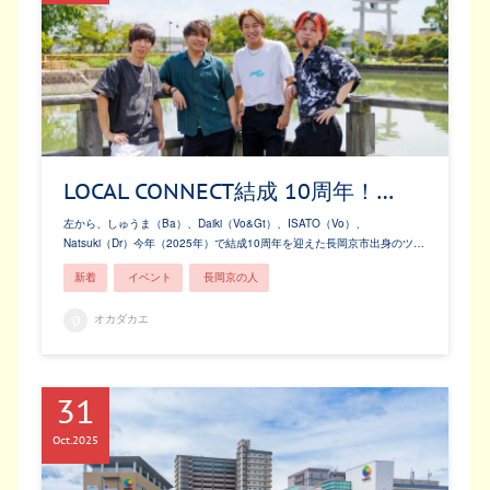
LOCAL CONNECT結成 10周年！…
左から、しゅうま（Ba）、Daiki（Vo&Gt）、ISATO（Vo）、
Natsuki（Dr）今年（2025年）で結成10周年を迎えた長岡京市出身のツ…
新着
イベント
長岡京の人
オカダカエ
31
Oct
2025