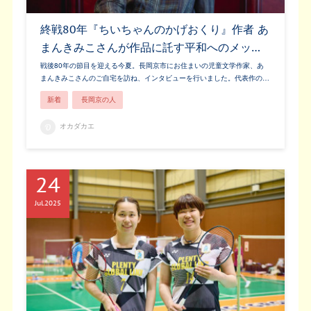
終戦80年『ちいちゃんのかげおくり』作者 あ
まんきみこさんが作品に託す平和へのメッ…
戦後80年の節目を迎える今夏。長岡京市にお住まいの児童文学作家、あ
まんきみこさんのご自宅を訪ね、インタビューを行いました。代表作の…
新着
長岡京の人
オカダカエ
24
Jul
2025