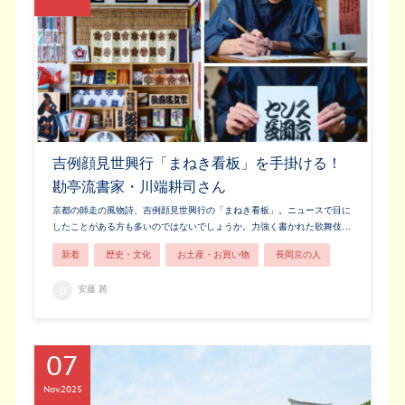
吉例顔見世興行「まねき看板」を手掛ける！
勘亭流書家・川端耕司さん
京都の師走の風物詩、吉例顔見世興行の「まねき看板」。ニュースで目に
したことがある方も多いのではないでしょうか。力強く書かれた歌舞伎…
新着
歴史・文化
お土産・お買い物
長岡京の人
安藤 茜
07
Nov
2025