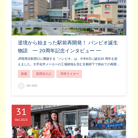
逆境から始まった駅前再開発！ バンビオ誕生
物語 ━ 20周年記念インタビュー ━
JR長岡京駅西口に隣接する「バンビオ」は、今年6月に誕生20 周年を迎
えました。大手化学メーカーの工場跡地を含む京都府下で初めての再開…
新着
長岡京の人
市民ライター
aki (aki)
31
Oct
2025