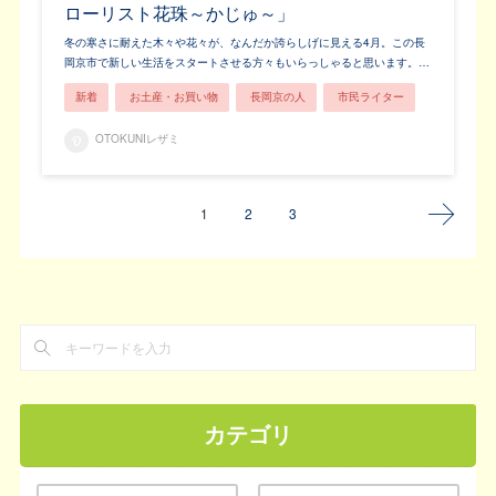
ローリスト花珠～かじゅ～」
冬の寒さに耐えた木々や花々が、なんだか誇らしげに見える4月。この長
岡京市で新しい生活をスタートさせる方々もいらっしゃると思います。…
新着
お土産・お買い物
長岡京の人
市民ライター
OTOKUNIレザミ
1
2
3
カテゴリ