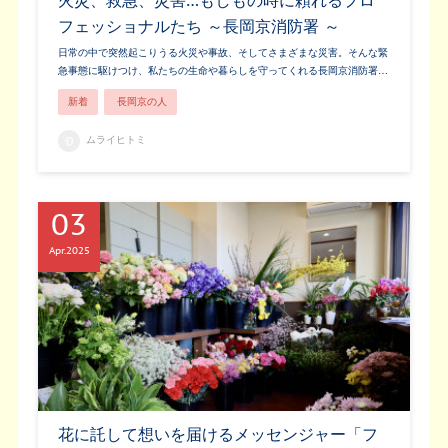
火災、救急、災害…もしもの時に頼れるプロ
フェッショナルたち ～長岡京消防署 ～
日常の中で突然起こりうる火災や事故、そしてさまざまな災害。そんな緊
急事態に駆けつけ、私たちの生命や暮らしを守ってくれる長岡京消防署…
新着
長岡京の人
ムライヒトミ
03
Apr
2025
花に託して想いを届けるメッセンジャー「フ