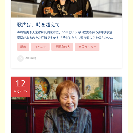
歌声は、時を超えて
寺嶋智美さん京都府長岡京市に、50年という長い歴史を持つ少年少女合
唱団があるのをご存知ですか？ 「子どもたちに歌う楽しさを伝えたい…
新着
イベント
長岡京の人
市民ライター
aki (aki)
12
Aug
2025