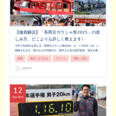
【徹底解説】「長岡京ガラシャ祭2025」の楽
しみ方、どこよりも詳しく教えます♪
今年で32回目を迎える「長岡京ガラシャ祭2025」が、11月9日（日）に
開催されます。華やかな行列巡行や、毎年大人気の楽市楽座、地元企業…
新着
観光・おでかけ
イベント
歴史・文化
長岡京市ってこん
柚原靖子
12
Sep
2025