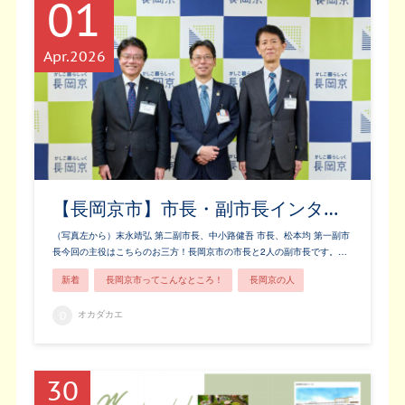
01
Apr
2026
【長岡京市】市長・副市長インタ…
（写真左から）末永靖弘 第二副市長、中小路健吾 市長、松本均 第一副市
長今回の主役はこちらのお三方！長岡京市の市長と2人の副市長です。…
新着
長岡京市ってこんなところ！
長岡京の人
オカダカエ
30