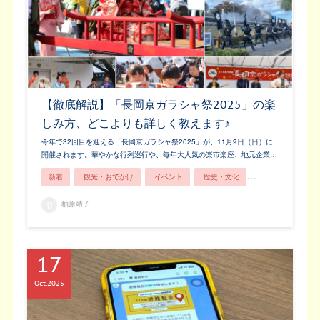
【徹底解説】「長岡京ガラシャ祭2025」の楽
しみ方、どこよりも詳しく教えます♪
今年で32回目を迎える「長岡京ガラシャ祭2025」が、11月9日（日）に
開催されます。華やかな行列巡行や、毎年大人気の楽市楽座、地元企業…
新着
観光・おでかけ
イベント
歴史・文化
長岡京市ってこん
柚原靖子
17
Oct
2025