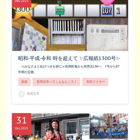
Dec
2025
昭和·平成·令和 時を超えて ✨広報紙1300号✨
≪みなさまと結びつきを密に≫長岡町報から長岡京Lifeへ 1号から67
年間の宝物
新着
長岡京市ってこんなところ！
市民ライター
長岡京市
31
Oct
2025