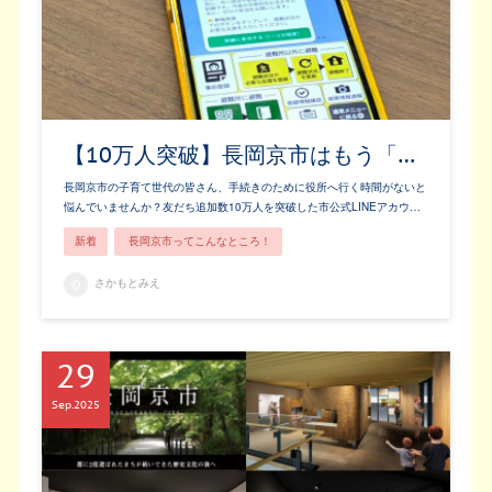
【10万人突破】長岡京市はもう「…
長岡京市の子育て世代の皆さん、手続きのために役所へ行く時間がないと
悩んでいませんか？友だち追加数10万人を突破した市公式LINEアカウ…
新着
長岡京市ってこんなところ！
さかもとみえ
29
Sep
2025