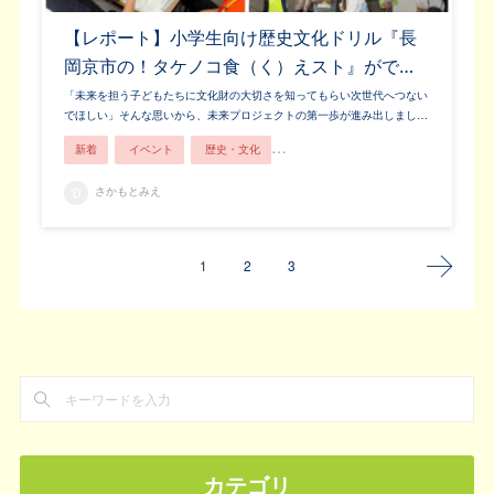
【レポート】小学生向け歴史文化ドリル『長
岡京市の！タケノコ食（く）えスト』がで…
「未来を担う子どもたちに文化財の大切さを知ってもらい次世代へつない
でほしい」そんな思いから、未来プロジェクトの第一歩が進み出しまし…
新着
イベント
歴史・文化
長岡京市ってこんなところ！
長岡
さかもとみえ
1
2
3
カテゴリ