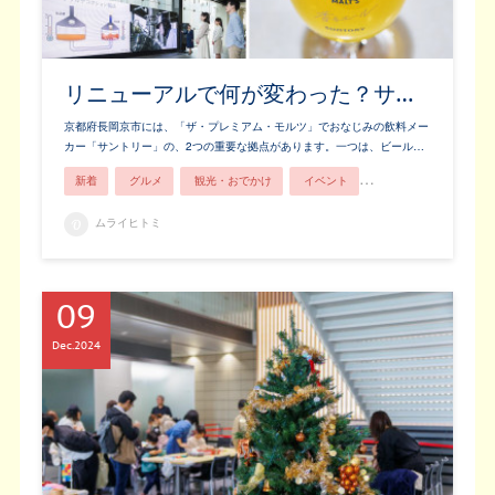
リニューアルで何が変わった？サ…
京都府長岡京市には、「ザ・プレミアム・モルツ」でおなじみの飲料メー
カー「サントリー」の、2つの重要な拠点があります。一つは、ビール…
新着
グルメ
観光・おでかけ
イベント
お土産・お買い物
ムライヒトミ
09
Dec
2024