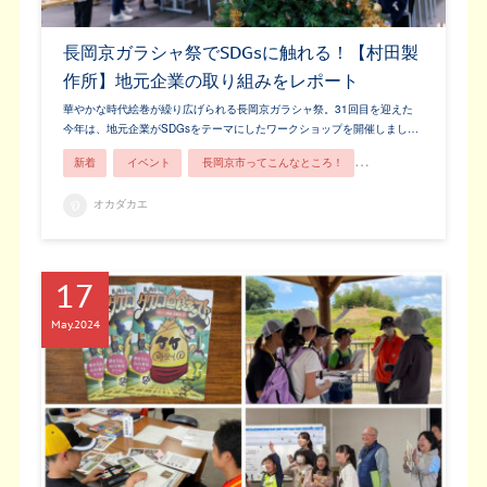
長岡京ガラシャ祭でSDGsに触れる！【村田製
作所】地元企業の取り組みをレポート
華やかな時代絵巻が繰り広げられる長岡京ガラシャ祭。31回目を迎えた
今年は、地元企業がSDGsをテーマにしたワークショップを開催しまし…
新着
イベント
長岡京市ってこんなところ！
長岡京の人
親子
オカダカエ
17
May
2024