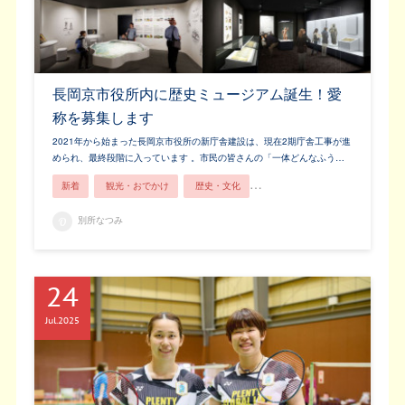
長岡京市役所内に歴史ミュージアム誕生！愛
称を募集します
2021年から始まった長岡京市役所の新庁舎建設は、現在2期庁舎工事が進
められ、最終段階に入っています 。市民の皆さんの「一体どんなふう…
新着
観光・おでかけ
歴史・文化
長岡京市ってこんなところ！
別所なつみ
24
Jul
2025