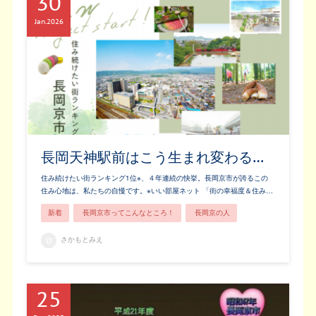
30
Jan
2026
長岡天神駅前はこう生まれ変わる…
住み続けたい街ランキング1位※、４年連続の快挙。長岡京市が誇るこの
住み心地は、私たちの自慢です。※いい部屋ネット 「街の幸福度＆住み…
新着
長岡京市ってこんなところ！
長岡京の人
さかもとみえ
25