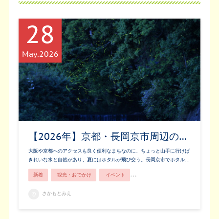
28
May
2026
【2026年】京都・長岡京市周辺の…
大阪や京都へのアクセスも良く便利なまちなのに、ちょっと山手に行けば
きれいな水と自然があり、夏にはホタルが飛び交う。長岡京市でホタル…
新着
観光・おでかけ
イベント
長岡京市ってこんなところ！
さかもとみえ