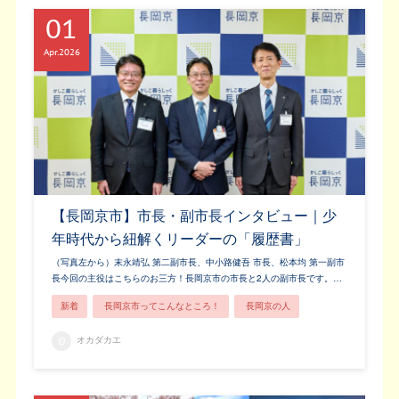
01
Apr
2026
【長岡京市】市長・副市長インタビュー｜少
年時代から紐解くリーダーの「履歴書」
（写真左から）末永靖弘 第二副市長、中小路健吾 市長、松本均 第一副市
長今回の主役はこちらのお三方！長岡京市の市長と2人の副市長です。…
新着
長岡京市ってこんなところ！
長岡京の人
オカダカエ