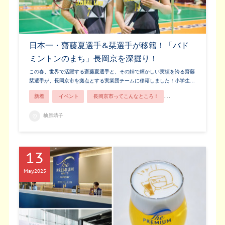
日本一・齋藤夏選手&栞選手が移籍！「バド
ミントンのまち」長岡京を深掘り！
この春、世界で活躍する齋藤夏選手と、その姉で輝かしい実績を誇る齋藤
栞選手が、長岡京市を拠点とする実業団チームに移籍しました！小学生…
新着
イベント
長岡京市ってこんなところ！
長岡京の人
柚原靖子
13
May
2025