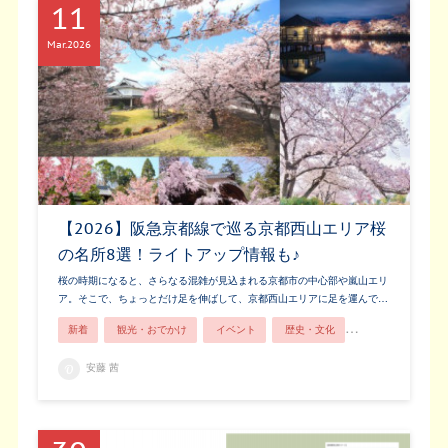
11
Mar
2026
【2026】阪急京都線で巡る京都西山エリア桜
の名所8選！ライトアップ情報も♪
桜の時期になると、さらなる混雑が見込まれる京都市の中心部や嵐山エリ
ア。そこで、ちょっとだけ足を伸ばして、京都西山エリアに足を運んで…
新着
観光・おでかけ
イベント
歴史・文化
長岡京市ってこん
安藤 茜